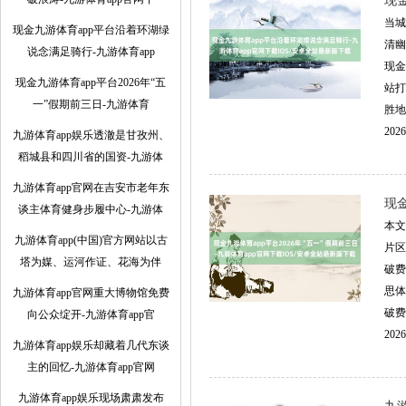
现
当城
现金九游体育app平台沿着环湖绿
清幽
说念满足骑行-九游体育app
现金
现金九游体育app平台2026年“五
站打
一”假期前三日-九游体育
胜地
2026
九游体育app娱乐透澈是甘孜州、
稻城县和四川省的国资-九游体
九游体育app官网在吉安市老年东
现金
谈主体育健身步履中心-九游体
本文
九游体育app(中国)官方网站以古
片区
塔为媒、运河作证、花海为伴
破费
思体
九游体育app官网重大博物馆免费
破费
向公众绽开-九游体育app官
2026
九游体育app娱乐却藏着几代东谈
主的回忆-九游体育app官网
九游体育app娱乐现场肃肃发布