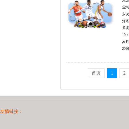
九
全
东说
灯塔
圣境
10
岁月
2026
首页
1
2
友情链接：