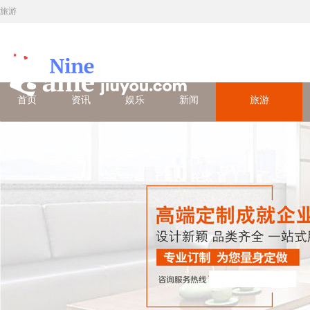
旅游
首页
资讯
娱乐
新闻
旅游