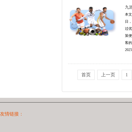
九
本文
日，
过优
策便
客的
2025
首页
上一页
1
友情链接：