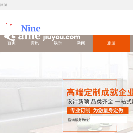
旅游
首页
资讯
娱乐
新闻
旅游