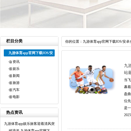
栏目分类
你的位置：
九游体育app官网下载IOS/安
九游体育app官网下载IOS/安
卓全站最新版下载
资讯
九
娱乐
站
新闻
当飞
旅游
裹着
汽车
盘曲
电影
位先
是一
热点资讯
2025
九游体育app娱乐旅客迎着清风突
破浪涛-九游体育app官网下