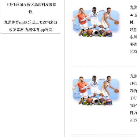
《明仕旅游度假区高质料发展倡
九
议
🚗
九游体育app娱乐以上著述均来自
树、
收罗素材-九游体育app官网
好意
东川
南省..
2025
九游
3月
西的
了打
节3
日内本
2025