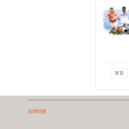
首页
友情链接：