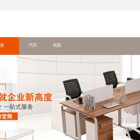
游
汽车
电影