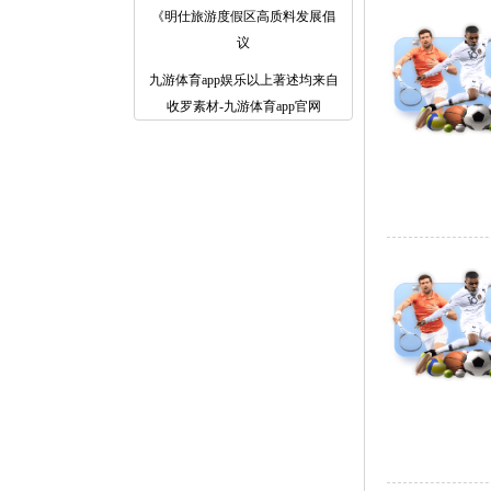
《明仕旅游度假区高质料发展倡
议
九游体育app娱乐以上著述均来自
收罗素材-九游体育app官网