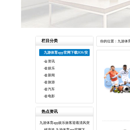
栏目分类
你的位置：
九游体育
九游体育app官网下载IOS/安
卓全站最新版下载
资讯
娱乐
新闻
旅游
汽车
电影
热点资讯
九游体育app娱乐旅客迎着清风突
破浪涛-九游体育app官网下