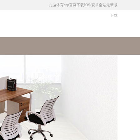
九游体育app官网下载IOS/安卓全站最新版
下载