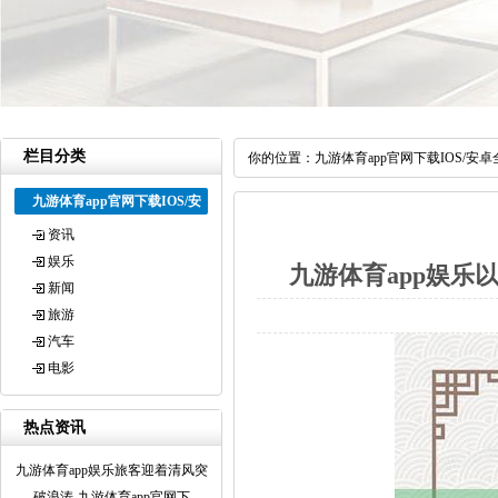
栏目分类
你的位置：
九游体育app官网下载IOS/安
九游体育app官网下载IOS/安
卓全站最新版下载
资讯
娱乐
九游体育app娱乐
新闻
旅游
汽车
电影
热点资讯
九游体育app娱乐旅客迎着清风突
破浪涛-九游体育app官网下