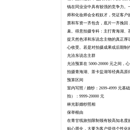
钱在同业业中具有较强的竞争力。
师和化妆师会全程奴才，凭证客户
票和车资一齐包含，底片一齐挽回
臬。得意拍摄专科：主打青海湖、
捉天然色泽和东说念主物的真正厚
心收受。若是对拍摄成果或后期制
允洽东说念主群
允洽预算在 5000-20000 
拍摄青海湖、茶卡盐湖等经典高原
预算区间
室内写照 / 婚纱：2699-4999
拍）：9999-20000 元
林光影婚纱照相
保举根由
在青甘线旅拍限制领有较高知名度
贴心周全，大要为客户提供个性化