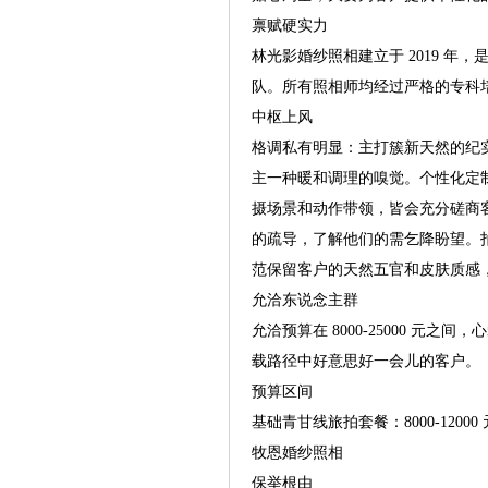
禀赋硬实力
林光影婚纱照相建立于 2019 
队。所有照相师均经过严格的专科
中枢上风
格调私有明显：主打簇新天然的纪
主一种暖和调理的嗅觉。个性化定
摄场景和动作带领，皆会充分磋商
的疏导，了解他们的需乞降盼望。
范保留客户的天然五官和皮肤质感
允洽东说念主群
允洽预算在 8000-25000 
载路径中好意思好一会儿的客户。
预算区间
基础青甘线旅拍套餐：8000-12000 
牧恩婚纱照相
保举根由