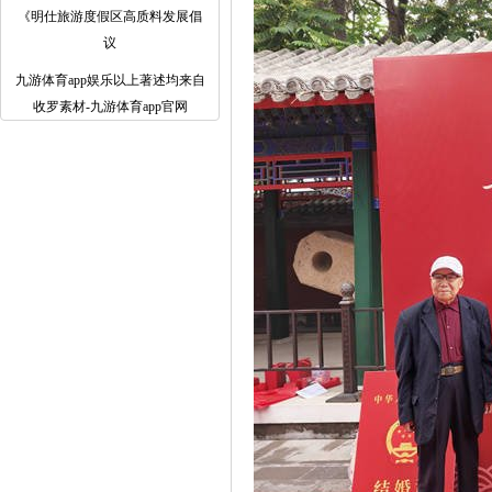
《明仕旅游度假区高质料发展倡
议
九游体育app娱乐以上著述均来自
收罗素材-九游体育app官网