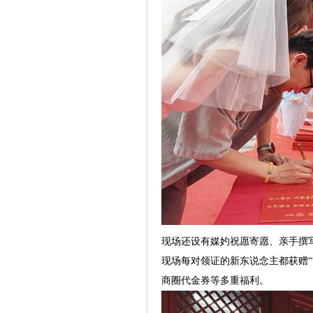
现场还设有媒妁祝愿寄愿、亲手撰
现场每对领证的新东说念主都获赠
商圈代金券等多重福利。