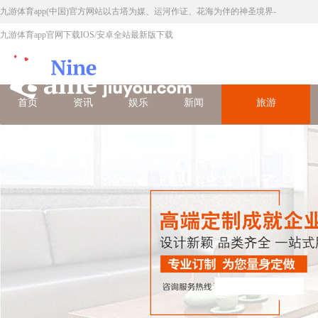
九游体育app(中国)官方网站以古塔为媒、运河作证、花海为伴的神圣境界-
九游体育app官网下载IOS/安卓全站最新版下载
首页
资讯
娱乐
新闻
旅游