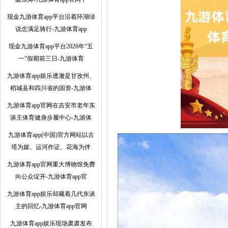
现金九游体育app平台沿着环湖绿
说念满足骑行-九游体育app
现金九游体育app平台2026年“五
一”假期前三日-九游体育
九游体育app娱乐透澈是甘孜州、
稻城县和四川省的国资-九游体
九游体育app官网在吉安市老年东
谈主体育健身步履中心-九游体
九游体育app(中国)官方网站以古
塔为媒、运河作证、花海为伴
九游体育app官网重大博物馆免费
向公众绽开-九游体育app官
九游体育app娱乐却藏着几代东谈
主的回忆-九游体育app官网
九游体育app娱乐现场肃肃发布