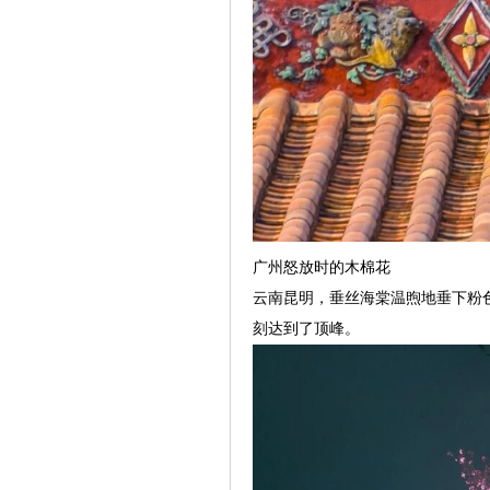
广州怒放时的木棉花
云南昆明，垂丝海棠温煦地垂下粉
刻达到了顶峰。