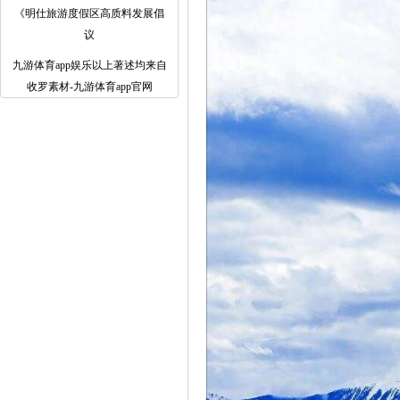
《明仕旅游度假区高质料发展倡
议
九游体育app娱乐以上著述均来自
收罗素材-九游体育app官网