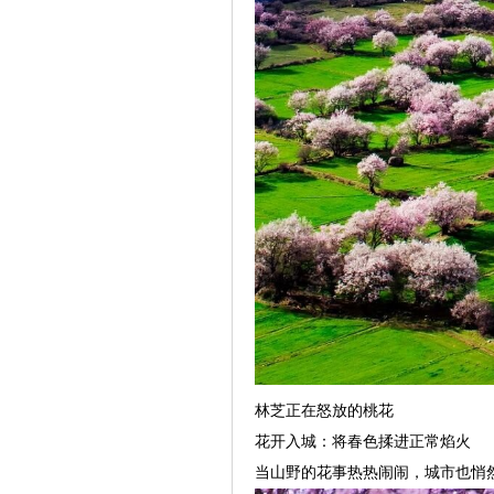
林芝正在怒放的桃花
花开入城：将春色揉进正常焰火
当山野的花事热热闹闹，城市也悄