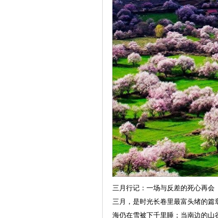
三月行记：一场与反差的死心再会
三月，是时光长卷里最富头绪的篇
海仍在雪被下千里睡；当南边的山