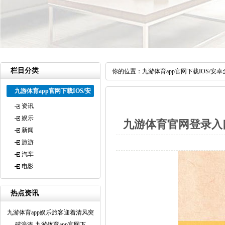
栏目分类
你的位置：
九游体育app官网下载IOS/安
九游体育app官网下载IOS/安
卓全站最新版下载
资讯
娱乐
九游体育官网登录入口
新闻
旅游
汽车
电影
热点资讯
九游体育app娱乐旅客迎着清风突
破浪涛-九游体育app官网下