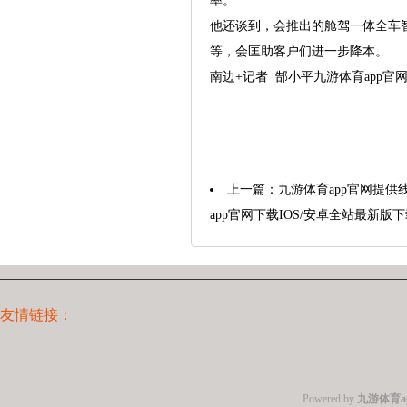
率。
他还谈到，会推出的舱驾一体全车
等，会匡助客户们进一步降本。
南边+记者 郜小平九游体育app官
上一篇：
九游体育app官网提供
app官网下载IOS/安卓全站最新版
友情链接：
Powered by
九游体育a