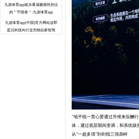
九游体育app娱乐看成极致性价比
的＂守擂者＂-九游体育app
九游体育app(中国)官方网站这即
是沉科技向行业兜销自家智驾
“地平线一贯心爱通过升维来应酬
体，通过底层期间变调，和系统级
从“一超多强”到剑指三强鼎峙