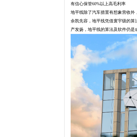
有信心保管60%以上高毛利率
地平线除了汽车措置有想象营收外，
余凯先容，地平线凭借寰宇级的算法智
产发扬，地平线的算法及软件仍是