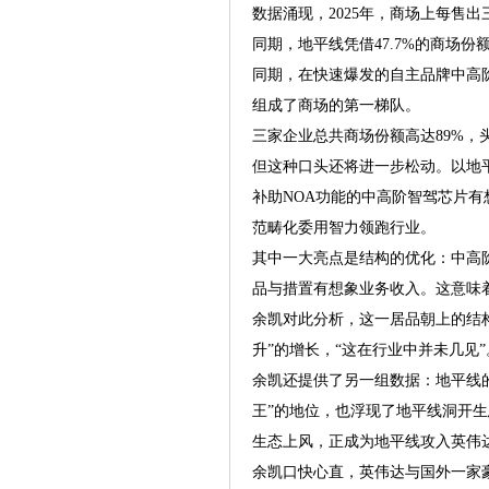
数据涌现，2025年，商场上每售
同期，地平线凭借47.7%的商场
同期，在快速爆发的自主品牌中高阶
组成了商场的第一梯队。
三家企业总共商场份额高达89%，
但这种口头还将进一步松动。以地
补助NOA功能的中高阶智驾芯片有
范畴化委用智力领跑行业。
其中一大亮点是结构的优化：中高阶智
品与措置有想象业务收入。这意味
余凯对此分析，这一居品朝上的结
升”的增长，“这在行业中并未几见”
余凯还提供了另一组数据：地平线
王”的地位，也浮现了地平线洞开
生态上风，正成为地平线攻入英伟
余凯口快心直，英伟达与国外一家