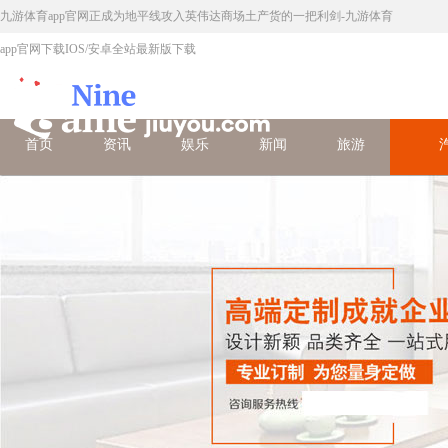
九游体育app官网正成为地平线攻入英伟达商场土产货的一把利剑-九游体育
app官网下载IOS/安卓全站最新版下载
首页
资讯
娱乐
新闻
旅游