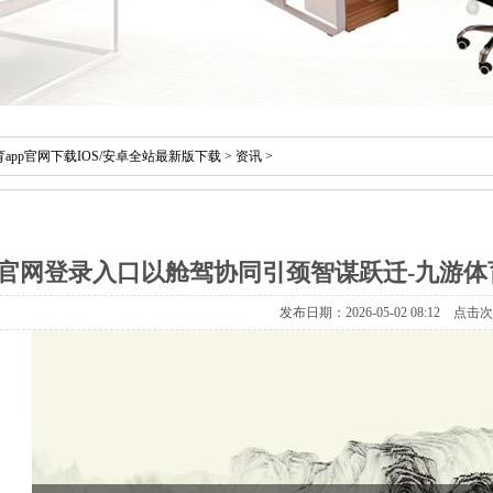
app官网下载IOS/安卓全站最新版下载
>
资讯
>
官网登录入口以舱驾协同引颈智谋跃迁-九游体育
发布日期：2026-05-02 08:12 点击