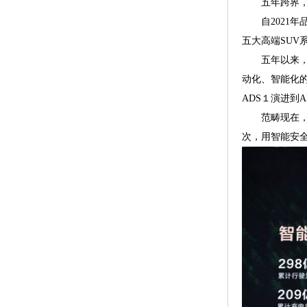
五年跨界，
自2021年品
五大高端SUV
五年以来，问
动化、智能化
ADS１演进到
范畴现在，问界
次，用智能安