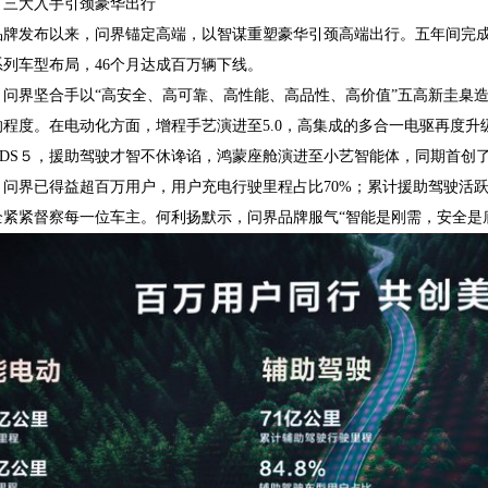
三大入手引颈豪华出行
牌发布以来，问界锚定高端，以智谋重塑豪华引颈高端出行。五年间完成问
系列车型布局，46个月达成百万辆下线。
界坚合手以“高安全、高可靠、高性能、高品性、高价值”五高新圭臬造
的程度。在电动化方面，增程手艺演进至5.0，高集成的多合一电驱再度
ADS５，援助驾驶才智不休谗谄，鸿蒙座舱演进至小艺智能体，同期首创
已得益超百万用户，用户充电行驶里程占比70%；累计援助驾驶活跃用户
全紧紧督察每一位车主。何利扬默示，问界品牌服气“智能是刚需，安全是