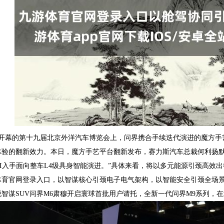
开幕的第十九届北京外洋汽车博览会上，问界携合手续迭代演进的魔方手艺
体验的翻新效力。本日，魔方手艺平台翻新发布，赛力斯汽车总裁何利扬默
I入手面向整车L4级具身智能演进。”具体来看，将以多元能源引颈高效
体育官网登录入口，以智谋核心引颈电子电气架构，以智能安全引颈全场
谋SUV问界M6肃穆开启寰球首批用户请托，全新一代问界M9系列，在