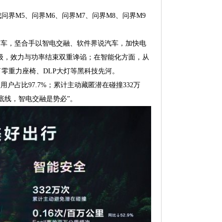
界M5、问界M6、问界M7、问界M8、问界M9
车，坚合手以智电交融、软件界说汽车，加快电
升级，效力与功率结束双重谗谄；在智能化方面，从
了零重力座椅、DLP大灯等黑科技先河。
占比97.7%；累计主动藏匿潜在碰撞332万
底线，智电交融是势必”。