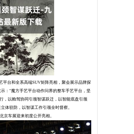
平台和全系高端SUV矩阵亮相，聚会展示品牌探
示：“魔方手艺平台动作问界的整车手艺平台，坚
出行，以舱驾协同引颈智谋跃迁，以智能底盘引颈
景立体驻防，以智谋工作引颈全时督察。
北京车展迎来初度公开亮相。