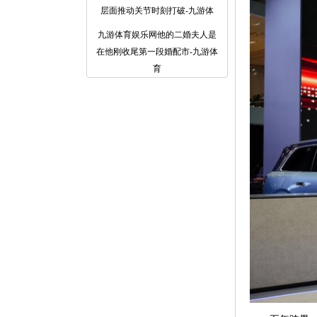
层面推动关节时刻打破-九游体
九游体育娱乐网他的二婚夫人是
在他刚收尾第一段婚配市-九游体
育