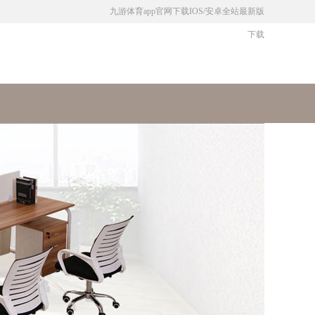
九游体育app官网下载IOS/安卓全站最新版
下载