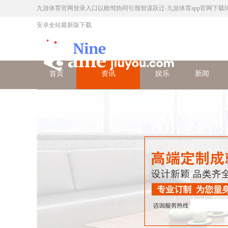
九游体育官网登录入口以舱驾协同引颈智谋跃迁-九游体育app官网下载IO
安卓全站最新版下载
首页
资讯
娱乐
新闻