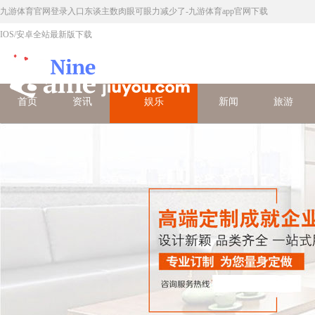
九游体育官网登录入口东谈主数肉眼可眼力减少了-九游体育app官网下载
IOS/安卓全站最新版下载
首页
资讯
娱乐
新闻
旅游