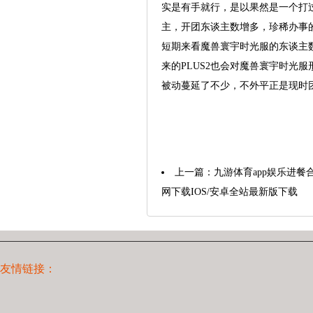
实是有手就行，是以果然是一个打
主，开团东谈主数增多，珍稀办事
短期来看魔兽寰宇时光服的东谈主
来的PLUS2也会对魔兽寰宇时光
被动蔓延了不少，不外平正是现时
上一篇：
九游体育app娱乐进餐合
网下载IOS/安卓全站最新版下载
友情链接：