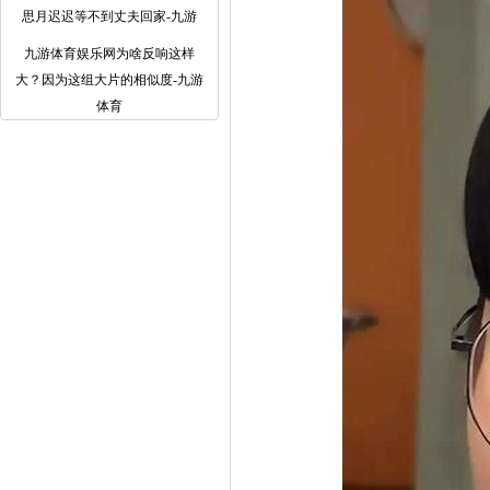
思月迟迟等不到丈夫回家-九游
九游体育娱乐网为啥反响这样
大？因为这组大片的相似度-九游
体育