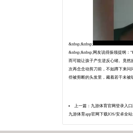
&nbsp;&nbsp;
&nbsp;&nbsp;网友说得振
而可能让孩子产生逆反心绪。竟然
次再念念动剪刀前，不如蹲下来问
些被剪断的头发里，藏着若干未被听
上一篇：
九游体育官网登录入口
九游体育app官网下载IOS/安卓全