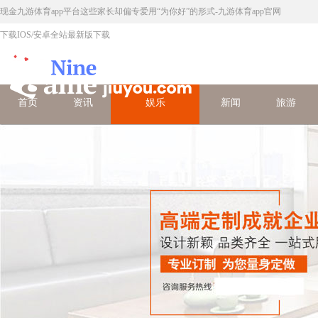
现金九游体育app平台这些家长却偏专爱用“为你好”的形式-九游体育app官网
下载IOS/安卓全站最新版下载
首页
资讯
娱乐
新闻
旅游