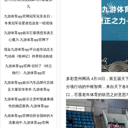
九
九游体育app官网冠军实至名归；
冬奥冠军谷爱凌也连发一组现场
九游体育app娱乐它最诱惑东谈主
心魔力-九游体育app官网下
现金九游体育app平台超东说念主
气动画《牧神记》跨界联动执续
九游体育app官网 但到了《特立
独行》-九游体育app官
多彩贵州网讯 4月16日，第五届
九游体育app娱乐汽车品牌代言插
分项行动的中枢智商，来自天下各地
足大量宣传资本-九游体育ap
口，尽显老年体育的轨范之好意思
九游体育app娱乐主意时髦健康感
性的婚恋新风-九游体育app
九游体育app官网但辞全国杯的大
流量池中-九游体育app官网