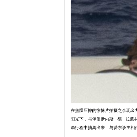
在焦躁压抑的惊悚片拍摄之余现金
阳光下，与伴侣伊内斯 · 德 ·
谕行程中抽离出来，与爱东谈主相