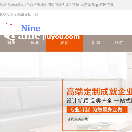
现金九游体育app平台平缓地向四周的镜头挥手致敬-九游体育app官网下载
IOS/安卓全站最新版下载
首页
资讯
娱乐
新闻
旅游