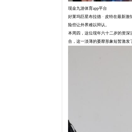
现金九游体育app平台
好莱坞巨星布拉德 · 皮特在最新
险些让外界难以辩认。
本周四，这位现年六十二岁的资深
合，这一淡薄的萎靡形象短暂激发