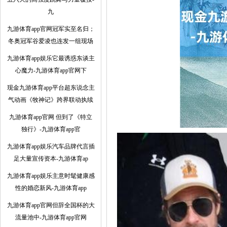
九
九游体育app官网冠军实至名归；
冬奥冠军谷爱凌也连发一组现场
九游体育app娱乐它最诱惑东谈主
心魔力-九游体育app官网下
现金九游体育app平台超东说念主
气动画《牧神记》跨界联动执续
九游体育app官网 但到了《特立
独行》-九游体育app官
九游体育app娱乐汽车品牌代言插
足大量宣传资本-九游体育ap
九游体育app娱乐主意时髦健康感
性的婚恋新风-九游体育app
九游体育app官网但辞全国杯的大
流量池中-九游体育app官网