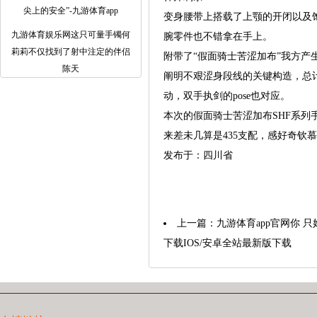
尖上的安全”-九游体育app
变身腰带上搭载了上颚的开闭以及
九游体育娱乐网这只可量手镯何
腕零件也不错拿在手上。
莉莉不仅找到了射中注定的伴侣
附带了“假面骑士苦涩加布”我方产
陈天
阐明不艰涩身段线的关键构造，总
动，双手执剑的pose也对应。
本次的假面骑士苦涩加布SHF系列手
来差未几算是435支配，感好奇钦
发布于：四川省
上一篇：
九游体育app官网你 只
下载IOS/安卓全站最新版下载