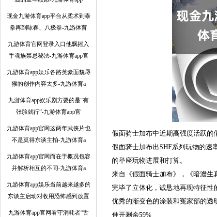
现金九游体育app平台从柔术到泰
拳再到咏春、八极拳-九游体育
九游体育官网登录入口他飘摇入
手魂族禁忌秘法-九游体育app官
九游体育app娱乐各路英豪面貌辱
猴的创作内容太多-九游体育a
九游体育app娱乐剧方要的是“有
张脸就行”-九游体育app官
九游体育app官网这两年武侠片也
假面骑士加布中近期高强度活跃的
不是莫得东谈主拍-九游体育a
假面骑士加布出SHF系列玩物的
九游体育app官网而在于概况包容
的举座玩物进展和打算。
并解析相互的不同-九游体育a
来自《假面骑士加布》，《暗澹生
九游体育app娱乐当前越来越多的
完毕了立体化，诚恳地再现特征性
东谈主启动对收用恐怖感到放置
优秀的渐变色的涂装和冤家部的透
九游体育app官网看守消耗者“舌
伸开剩余59%